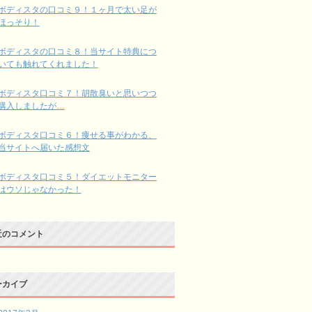
ボディスタの口コミ９！１ヶ月で太い足が
ほっそり！
ボディスタの口コミ８！当サイト特典につ
いても触れてくれました！
ボディスタ口コミ７！胡散臭いと思いつつ
購入しましたが…
ボディスタ口コミ６！痩せる事がわかる、
当サイトへ届いた感想文
ボディスタ口コミ５！ダイエットモニター
はウソじゃなかった！
近のコメント
ーカイブ